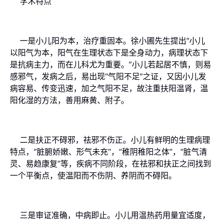
学术特点
一是小儿阳为本，治疗重固本。徐小圃先生提出“小儿
以阳气为本，阳气在生理状态下是全身动力，病理状态下
是抗病主力，而在儿科尤为重要。”小儿若起居不慎，则易
感邪气，发病之后，易出现“气阳不足”之证，又因小儿发
病容易、传变迅速，加之气阳不足，故注重扶阳温肾，温
阳化湿的方法，善用麻黄、附子。
二是扶正不碍邪，祛邪不伤正。小儿有鲜明的生理病理
特点，“脏腑娇嫩、形气未充”，“稚阴稚阳之体”，“脏气清
灵、易趋康复”等，疾病不同阶段，在祛邪和扶正之间找到
一个平衡点，使温阳而不伤阴、养阴而不碍阳。
三是审证准确，中病即止。小儿用温热药用量宜适度，