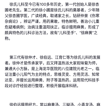
徐氏儿科至今已有100多年历史，第一代创始人是徐杏
圃老先生。第二代的徐小圃是徐氏儿科的奠基者，少年随
父徐杏圃学医，广读经典，取诸家之长，钻研仲景《伤寒
杂病论》，辨证严谨，用药果敢，特色鲜明，善治小儿重
危疑难病例；治病注重温阳扶正，临诊擅用麻黄，形成了
颇具特色的儿科诊治方法，故有“儿科圣手”、“徐麻黄”之
称。
第三代有徐仲才、徐伯远、江育仁等为徐氏儿科的发展
者。徐仲才是传承家学，后又拜温热派大家祝味菊为师，
兼通大小方脉，是上海龙华医院的八位建院元老之一，临
证注重小儿阳气为主的特点，思维灵变、方用灵活、知常
达变、并擅长运用麻黄、附子等温热药，运用现代科技手
段对诊疗经验进行整理，积极开展临床科研。
徐伯远擅用经方，常以麻黄汤、三拗汤、小青龙汤、麻