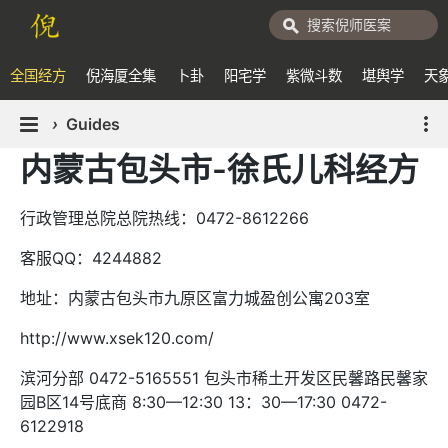
全国经方
倪海厦全集
卜卦
阳宅学
紫微斗数
堪舆学
天
›
Guides
内蒙古包头市-徐氏儿科经方
行政管理总院总院热线：0472-8612266
客服QQ：4244882
地址：内蒙古包头市九原区富力城盈创公寓203室
http://www.xsek120.com/
滨河分部 0472-5165551 包头市稀土开发区民馨路民馨家
园B区14号底商 8:30—12:30 13：30—17:30 0472-
6122918