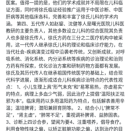
医案。值得一提的是，他们的学术成就并不局限在儿科临
证方面，同时将徐氏临证经验推广运用于中医诊断、中医
肝病等其他临床各科，完善和丰富了徐氏儿科的学术内
涵。 第四、五代传人如赵鋆、沈健等人是曙光医院儿科医
教研的主要负责人，其他多数设立儿科的综合医院其负责
人也多是徐氏传人，徐氏方药在三分之二医疗机构中被采
用，这一代传人继承徐氏儿科的理论和临床诊疗能力，在
当代社会-疾病演变过程中沿袭老传统，又创新成就，对呼
吸系统、消化系统、内分泌系统等疾病的诊治理论和治则
方药有所探索，优化诊治方案和研制药物方面都有发展。
徐氏及其历代传人在继承祖国传统医学的基础上，结合现
代科学进展，逐渐形成适合儿科疾病诊治特点的代表性观
点： 1、小儿生理上具“形气未充”和“易寒易热，亦虚易实”
的特点，病理上多血少气弱，因此治疗上提倡“温阳扶正祛
邪为本”。临床用药以多用温阳药为特点，包括解表善用辛
温；温培脾肾；潜阳兼顾育阴等。 2、结合小儿“脾常不
足”，“肾主虚”，“肺常不足”，重视调补脾肾、益肺固表。
3、诊断上四诊合参，望闻为要4、注重喂养，倡导食疗。
利用食物性味之偏，以矫正脏腑功能之偏，达到治疗的目