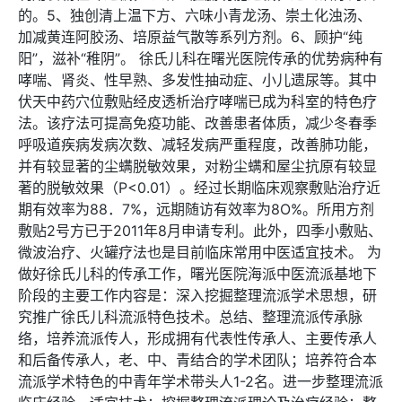
的。5、独创清上温下方、六味小青龙汤、崇土化浊汤、
加减黄连阿胶汤、培原益气散等系列方剂。6、顾护“纯
阳”，滋补“稚阴”。 徐氏儿科在曙光医院传承的优势病种有
哮喘、肾炎、性早熟、多发性抽动症、小儿遗尿等。其中
伏天中药穴位敷贴经皮透析治疗哮喘已成为科室的特色疗
法。该疗法可提高免疫功能、改善患者体质，减少冬春季
呼吸道疾病发病次数、减轻发病严重程度，改善肺功能，
并有较显著的尘螨脱敏效果，对粉尘螨和屋尘抗原有较显
著的脱敏效果（P<0.01）。经过长期临床观察敷贴治疗近
期有效率为88．7%，远期随访有效率为8O%。所用方剂
敷贴2号方已于2011年8月申请专利。此外，四季小敷贴、
微波治疗、火罐疗法也是目前临床常用中医适宜技术。 为
做好徐氏儿科的传承工作，曙光医院海派中医流派基地下
阶段的主要工作内容是：深入挖掘整理流派学术思想，研
究推广徐氏儿科流派特色技术。总结、整理流派传承脉
络，培养流派传人，形成拥有代表性传承人、主要传承人
和后备传承人，老、中、青结合的学术团队；培养符合本
流派学术特色的中青年学术带头人1-2名。进一步整理流派