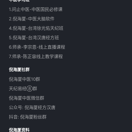
1.问止中医-中医国民必修课
2.倪海厦-中医大脑软件
4.倪海厦-台湾徐光佑天纪班
5.倪海厦-台湾汉唐经方班
6.师承-李宗恩-线上直播课程
7.师承-陈正容线上教学课程
倪海厦社群
倪海厦中医10群
天纪易经⑧群
倪海厦中医微信群
公众号: 倪海厦经方汉唐
抖音: 倪海厦粉丝群
倪海厦资料