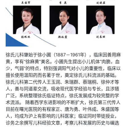
徐氏儿科肇始于徐小圃（1887－1961年），临床因善用麻
黄，享有“徐麻黄”美名。小圃先生提出小儿机体“肉脆，血
少，气弱”的特点，特别强调阳气对小儿的重要性，临床以
擅长使用温阳药而名著于世，奠定徐氏儿科流派的基础。
徐氏儿科第二代传人王玉润、朱瑞群、蔡瑞桐、徐仲才等
人，善与同道辈交流，吸收现代医学经验与专长，且涉猎
广泛，系统整理徐氏临证特点，徐氏发展成为较完整的学
术流派。 随着西学东进影响的不断扩大，徐氏第三代传人
目前在曙光医院的有程家正、唐为勇、叶伟成、朱盛国等
人，均成为沪上有影响的儿科医家；临证同时带徒授业，
诊务之余撰写儿科经验文章，考察儿科发展的历史与编选