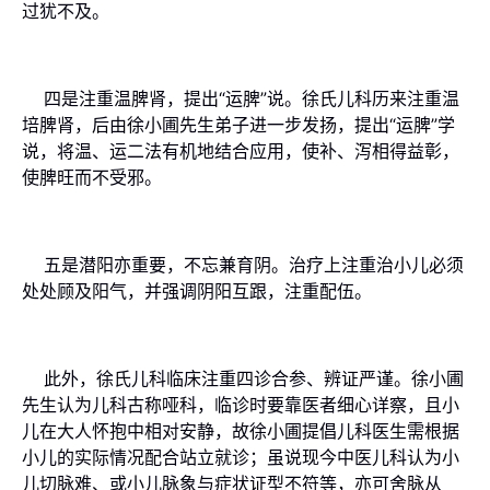
过犹不及。
四是注重温脾肾，提出“运脾”说。徐氏儿科历来注重温
培脾肾，后由徐小圃先生弟子进一步发扬，提出“运脾”学
说，将温、运二法有机地结合应用，使补、泻相得益彰，
使脾旺而不受邪。
五是潜阳亦重要，不忘兼育阴。治疗上注重治小儿必须
处处顾及阳气，并强调阴阳互跟，注重配伍。
此外，徐氏儿科临床注重四诊合参、辨证严谨。徐小圃
先生认为儿科古称哑科，临诊时要靠医者细心详察，且小
儿在大人怀抱中相对安静，故徐小圃提倡儿科医生需根据
小儿的实际情况配合站立就诊；虽说现今中医儿科认为小
儿切脉难、或小儿脉象与症状证型不符等，亦可舍脉从